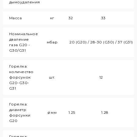
дымоудаления
Масса
кг
32
33
Номинальное
дваление
мбар
20 (G20) / 28-30 (G30) / 37 (G31)
газа G20 -
G30/G31
Горелка:
количество
форсунок
шт.
12
G20-G30-
G31
Горелка:
диаметр
ø мм
1.25
1.28
форсунки
G20
Горелка: