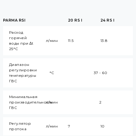
PARMA RSI
20 RS I
24 RS I
Расход
горячей
л/мин
11.5
13.8
воды при ∆t
25°C
Диапазон
регулировки
°C
37 - 60
температуры
ГВС
Минимальная
производительность
л/мин
2
ГВС
Регулятор
л/мин
7
10
протока