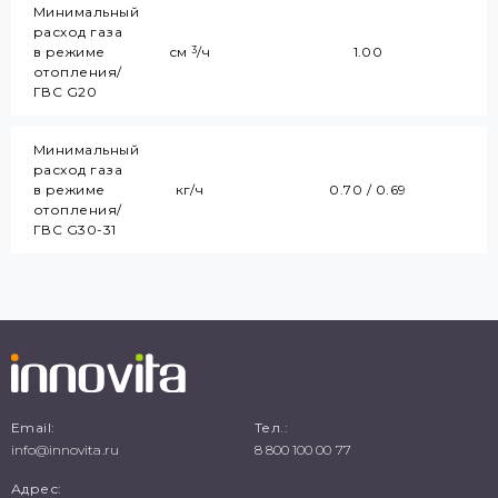
Минимальный
расход газа
в режиме
см
/ч
1.00
3
отопления/
ГВС G20
Минимальный
расход газа
в режиме
кг/ч
0.70 / 0.69
отопления/
ГВС G30-31
Email:
Тел.:
info@innovita.ru
8 800 100 00 77
Адрес: