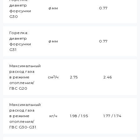
диаметр
ø мм
0.77
форсунки
G30
Горелка:
диаметр
ø мм
0.77
форсунки
G31
Максимальный
расход газа
в режиме
см
/ч
2.75
2.46
3
отопления/
ГВС G20
Максимальный
расход газа
в режиме
кг/ч
1.98 / 1.95
1.77 / 1.74
отопления/
ГВС G30-G31