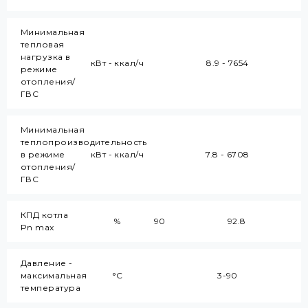
Минимальная
тепловая
нагрузка в
кВт - ккал/ч
8.9 - 7654
режиме
отопления/
ГВС
Минимальная
теплопроизводительность
в режиме
кВт - ккал/ч
7.8 - 6708
отопления/
ГВС
КПД котла
%
90
92.8
Pn max
Давление -
максимальная
°C
3-90
температура