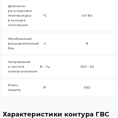
Диапазон
регулировки
температуры
°C
40-80
в контуре
отопления
Мембранный
расширительный
л
8
бак
Напряжение
и частота
В - Гц
230 - 50
электропитания
Класс
IP
X5D
защиты
Характеристики контура ГВС