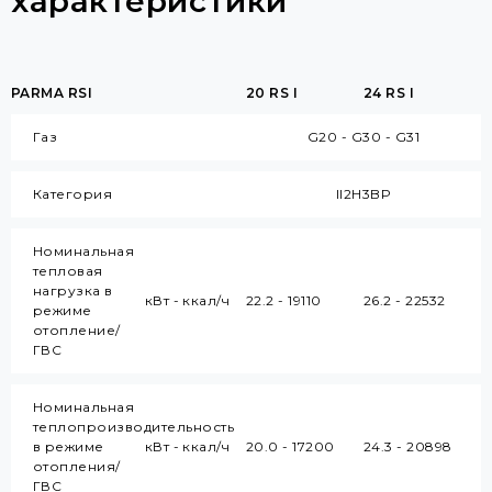
характеристики
PARMA RSI
20 RS I
24 RS I
Газ
G20 - G30 - G31
Категория
II2H3BP
Номинальная
тепловая
нагрузка в
кВт - ккал/ч
22.2 - 19110
26.2 - 22532
режиме
отопление/
ГВС
Номинальная
теплопроизводительность
в режиме
кВт - ккал/ч
20.0 - 17200
24.3 - 20898
отопления/
ГВС