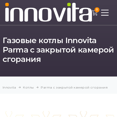
0
Газовые котлы Innovita
ГЛАВНАЯ
ДИЛЕРЫ
Parma с закрытой камерой
СЕРВИС
ОПЛАТА И ДОСТАВКА
сгорания
КОНТАКТЫ
Водонагреватели
Innovita
Котлы
Parma с закрытой камерой сгорания
Серия Primo
с пьезо розжигом
Серия Primo
с батарейным розжигом