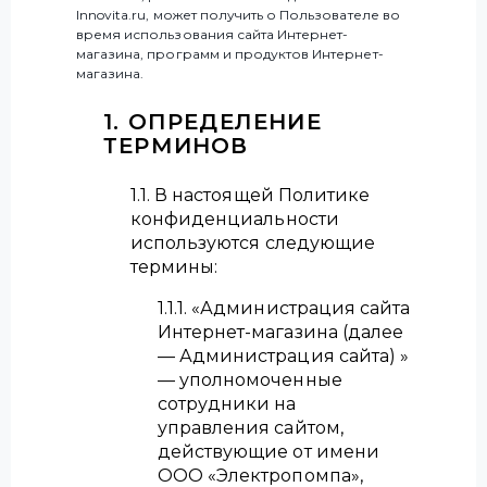
Innovita.ru, может получить о Пользователе во
Серия Primo
время использования сайта Интернет-
с батарейным розжигом и дисплеем
магазина, программ и продуктов Интернет-
магазина.
1. ОПРЕДЕЛЕНИЕ
Серия Amalfi
ТЕРМИНОВ
с закрытой камерой
1.1. В настоящей Политике
Настенные котлы
конфиденциальности
используются следующие
Серия Perla Pro
термины:
с открытой камерой сгорания
1.1.1. «Администрация сайта
Серия Perla Pro
Интернет-магазина (далее
с закрытой камерой сгорания
— Администрация сайта) »
— уполномоченные
Серия Parma
сотрудники на
с закрытой камерой сгорания
управления сайтом,
действующие от имени
ООО «Электропомпа»,
Радиаторы